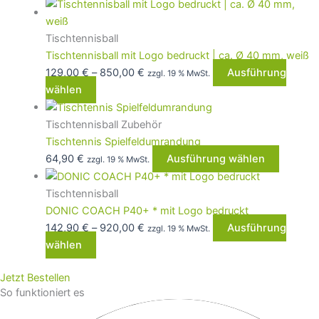
Tischtennisball
Tischtennisball mit Logo bedruckt | ca. Ø 40 mm, weiß
129,00
€
–
850,00
€
Ausführung
zzgl. 19 % MwSt.
wählen
Tischtennisball Zubehör
Tischtennis Spielfeldumrandung
64,90
€
Ausführung wählen
zzgl. 19 % MwSt.
Tischtennisball
DONIC COACH P40+ * mit Logo bedruckt
142,90
€
–
920,00
€
Ausführung
zzgl. 19 % MwSt.
wählen
Jetzt Bestellen
So funktioniert es