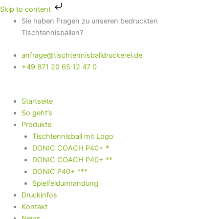
Zum
Skip to content
Inhalt
Dieses
Dieses
Dieses
Sie haben Fragen zu unseren bedruckten
springen
Produkt
Produkt
Produkt
Tischtennisbällen?
weist
weist
weist
anfrage@tischtennisballdruckerei.de
mehrere
mehrere
mehrere
+49 871 20 65 12 47 0
Varianten
Varianten
Variante
auf.
auf.
auf.
Die
Die
Die
Startseite
Optionen
Optionen
Optione
So geht’s
können
können
können
Produkte
auf
auf
auf
Tischtennisball mit Logo
der
der
der
DONIC COACH P40+ *
Produktseite
Produktseite
Produkts
DONIC COACH P40+ **
gewählt
gewählt
gewählt
DONIC P40+ ***
werden
werden
werden
Spielfeldumrandung
Druckinfos
Kontakt
News