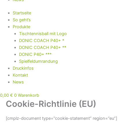
Startseite
So geht’s
Produkte
Tischtennisball mit Logo
DONIC COACH P40+ *
DONIC COACH P40+ **
DONIC P40+ ***
Spielfeldumrandung
Druckinfos
Kontakt
News
0,00
€
0
Warenkorb
Cookie-Richtlinie (EU)
[cmplz-document type=”cookie-statement” region=”eu”]