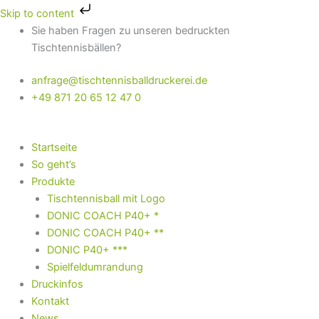
Zum
Skip to content
Inhalt
Sie haben Fragen zu unseren bedruckten
springen
Tischtennisbällen?
anfrage@tischtennisballdruckerei.de
+49 871 20 65 12 47 0
Startseite
So geht’s
Produkte
Tischtennisball mit Logo
DONIC COACH P40+ *
DONIC COACH P40+ **
DONIC P40+ ***
Spielfeldumrandung
Druckinfos
Kontakt
News