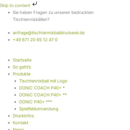
Zum
Skip to content
Inhalt
Sie haben Fragen zu unseren bedruckten
springen
Tischtennisbällen?
anfrage@tischtennisballdruckerei.de
+49 871 20 65 12 47 0
Startseite
So geht’s
Produkte
Tischtennisball mit Logo
DONIC COACH P40+ *
DONIC COACH P40+ **
DONIC P40+ ***
Spielfeldumrandung
Druckinfos
Kontakt
News